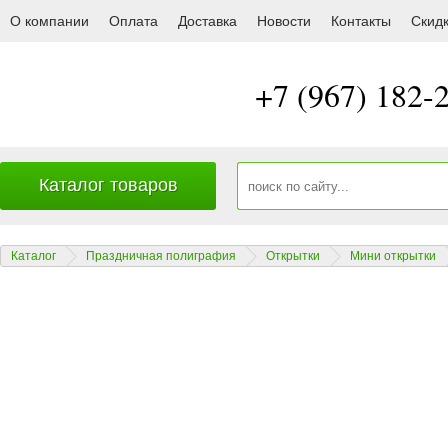
700.70 Мини открытка
О компании
Оплата
Доставка
Новости
Контакты
Скид
+7 
Каталог товаров
Каталог
Праздничная полиграфия
Открытки
Мини открытки