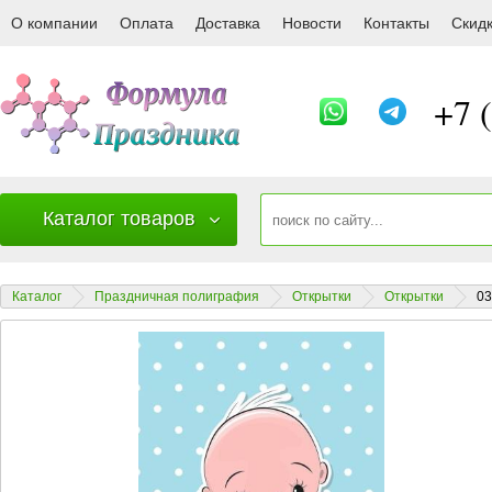
034 Открытка "It's a boy!"
О компании
Оплата
Доставка
Новости
Контакты
Скид
+7 
Каталог товаров
Каталог
Праздничная полиграфия
Открытки
Открытки
03