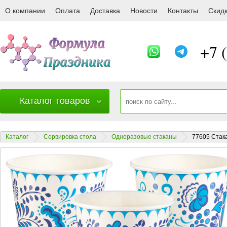
77605 Стаканы (250 мл) Фарфоровый бук
О компании
Оплата
Доставка
Новости
Контакты
Скид
+7 
Каталог товаров
Каталог
Сервировка стола
Одноразовые стаканы
77605 Стака