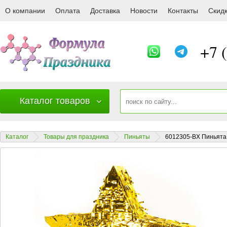
6012305-BX Пиньята Звезда, Золото, Мет
О компании
Оплата
Доставка
Новости
Контакты
Скид
+7 
Каталог товаров
Каталог
Товары для праздника
Пиньяты
6012305-BX Пиньята З