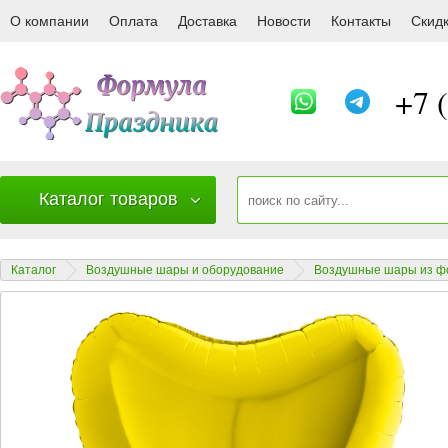
18019Y Шар (18''/46 см) Сердце, Желтый
О компании
Оплата
Доставка
Новости
Контакты
Скид
+7 
Каталог товаров
Каталог
Воздушные шары и оборудование
Воздушные шары из ф