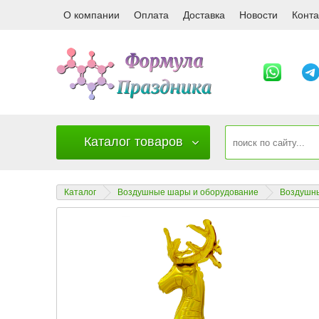
24904 Шар (35''/89 см) Фигура 3D, Олень
О компании
Оплата
Доставка
Новости
Конта
Каталог товаров
Каталог
Воздушные шары и оборудование
Воздушны