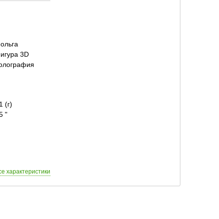
ольга
игура 3D
олография
1 (г)
5 "
се характеристики