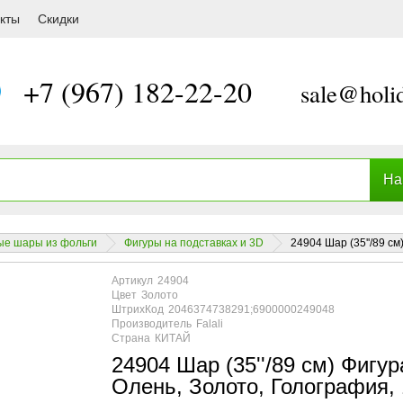
, Золото, Голография, 1 шт. в уп.
кты
Скидки
+7 (967) 182-22-20
sale@holi
е шары из фольги
Фигуры на подставках и 3D
24904 Шар (35''/89 см
Артикул
24904
Цвет
Золото
ШтрихКод
2046374738291;6900000249048
Производитель
Falali
Страна
КИТАЙ
24904 Шар (35''/89 см) Фигур
Олень, Золото, Голография, 1