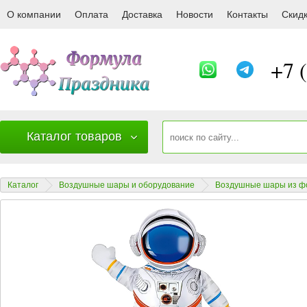
24394NP Шар 3D (35''/89 см) Фигура на 
О компании
Оплата
Доставка
Новости
Контакты
Скид
+7 
Каталог товаров
Каталог
Воздушные шары и оборудование
Воздушные шары из ф